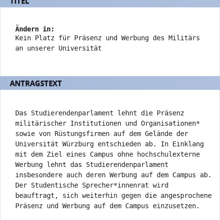
TITEL
und
verschiedene
Rahmendaten
Ändern in:
zum
Kein Platz für Präsenz und Werbung des Militärs
Änderungsantrag
an unserer Universität
ANTRAGSTEXT
Das Studierendenparlament lehnt die Präsenz
militärischer Institutionen und Organisationen*
sowie von Rüstungsfirmen auf dem Gelände der
Universität Würzburg entschieden ab.
In Einklang
mit dem Ziel eines Campus ohne hochschulexterne
Werbung lehnt das Studierendenparlament
insbesondere auch deren Werbung auf dem Campus ab.
Der Studentische Sprecher*innenrat wird
beauftragt, sich weiterhin gegen die angesprochene
Präsenz und Werbung auf dem Campus einzusetzen.