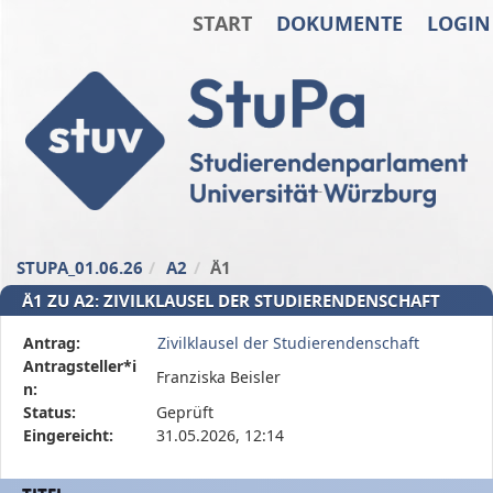
START
DOKUMENTE
LOGIN
Zum Inhalt der Seite
Zur
Startseite
STUPA_01.06.26
A2
Ä1
Ä1 ZU A2: ZIVILKLAUSEL DER STUDIERENDENSCHAFT
Diese
Antrag:
Zivilklausel der Studierendenschaft
Tabelle
Antragsteller*i
Franziska Beisler
beschreibt
n:
den
Status:
Geprüft
Status,
Eingereicht:
31.05.2026, 12:14
die
Antragstellerin