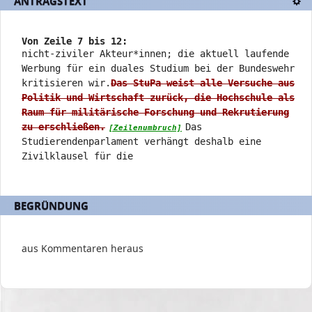
ANTRAGSTEXT
Textd
und
verschiedene
Rahmendaten
Von Zeile 7 bis 12:
zum
nicht-ziviler Akteur*innen; die aktuell laufende
Änderungsantrag
Werbung für ein duales Studium bei der Bundeswehr
kritisieren wir.
Das StuPa weist alle Versuche aus
Politik und Wirtschaft zurück, die Hochschule als
Raum für militärische Forschung und Rekrutierung
zu erschließen.
Das
[Zeilenumbruch]
Studierendenparlament verhängt deshalb eine
Zivilklausel für die
BEGRÜNDUNG
aus Kommentaren heraus