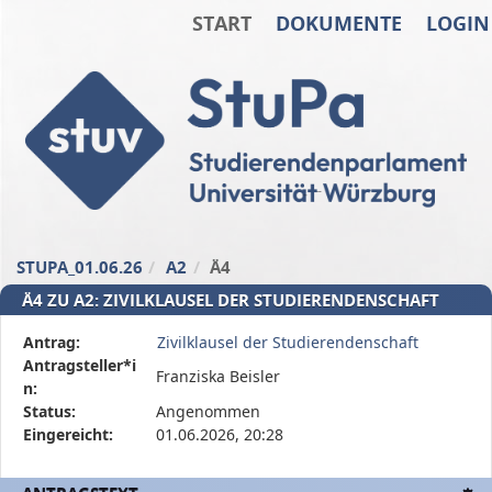
START
DOKUMENTE
LOGIN
Zum Inhalt der Seite
Zur
Startseite
STUPA_01.06.26
A2
Ä4
Ä4 ZU A2: ZIVILKLAUSEL DER STUDIERENDENSCHAFT
Diese
Antrag:
Zivilklausel der Studierendenschaft
Tabelle
Antragsteller*i
Franziska Beisler
beschreibt
n:
den
Status:
Angenommen
Status,
Eingereicht:
01.06.2026, 20:28
die
Antragstellerin