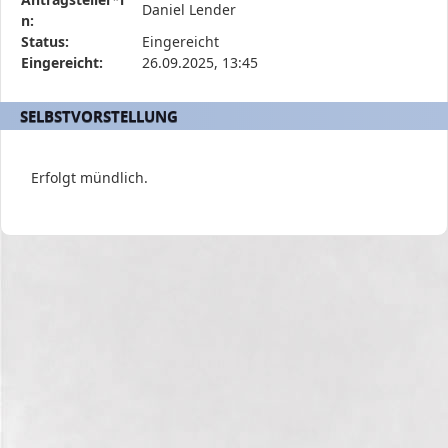
Daniel Lender
die
n:
Antragstellerin
Status:
Eingereicht
und
Eingereicht:
26.09.2025, 13:45
verschiedene
Rahmendaten
SELBSTVORSTELLUNG
zum
Antrag
Erfolgt mündlich.