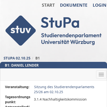
START
DOKUMENTE
LOGIN
Zum Inhalt der Seite
Zur
Startseite
STUPA 02.10.25
B1
B1: DANIEL LENDER
Ha
Diese
Veranstaltung:
Sitzung des Studierendenparlaments
Tabelle
25/26 am 02.10.25
beschreibt
Tagesordnungs
3.1.4 Nachhaltigkeitskommission
den
punkt:
Status,
Antragsteller*i