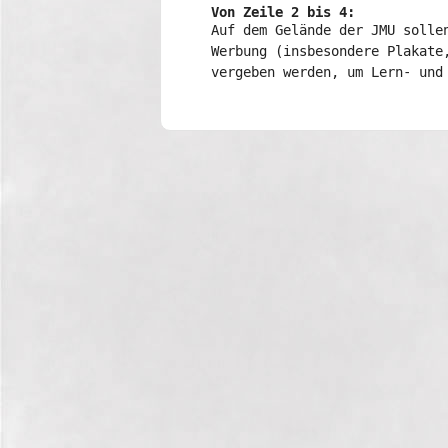
verschiedene
Von Zeile 2 bis 4:
Rahmendaten
Auf dem Gelände der JMU solle
zum
Werbung (insbesondere Plakate
Änderungsantrag
vergeben werden, um Lern- und