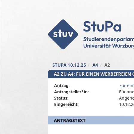
Zum Inhalt der Seite
Zur
Startseite
STUPA 10.12.25
A4
Ä2
Ä2 ZU A4: FÜR EINEN WERBEFREIEN
Diese
Antrag:
Für ei
Tabelle
Antragsteller*in:
Etienne
beschreibt
Status:
Angen
den
Eingereicht:
10.12.2
Status,
die
ANTRAGSTEXT
Antragstellerin
und