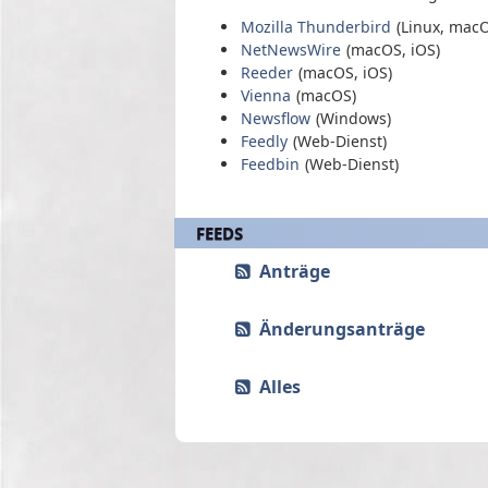
Mozilla Thunderbird
(Linux, mac
NetNewsWire
(macOS, iOS)
Reeder
(macOS, iOS)
Vienna
(macOS)
Newsflow
(Windows)
Feedly
(Web-Dienst)
Feedbin
(Web-Dienst)
FEEDS
Anträge
Änderungsanträge
Alles